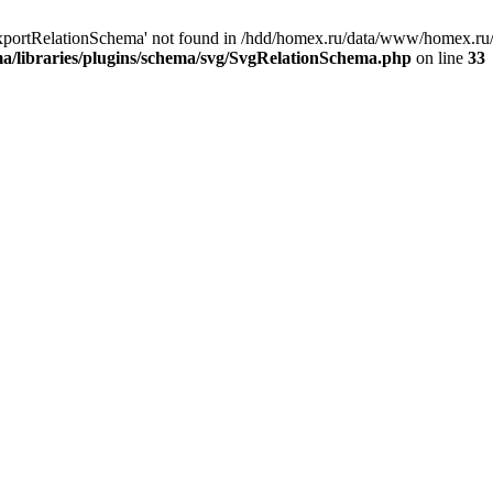
ExportRelationSchema' not found in /hdd/homex.ru/data/www/homex.ru
/libraries/plugins/schema/svg/SvgRelationSchema.php
on line
33