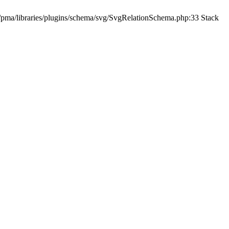
/pma/libraries/plugins/schema/svg/SvgRelationSchema.php:33 Stack