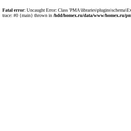
Fatal error
: Uncaught Error: Class 'PMA\libraries\plugins\schema\
trace: #0 {main} thrown in
/hdd/homex.ru/data/www/homex.ru/pma