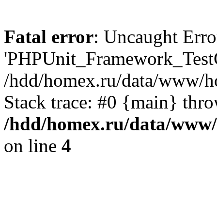
Fatal error
: Uncaught Erro
'PHPUnit_Framework_TestCa
/hdd/homex.ru/data/www/ho
Stack trace: #0 {main} thr
/hdd/homex.ru/data/www/
on line
4