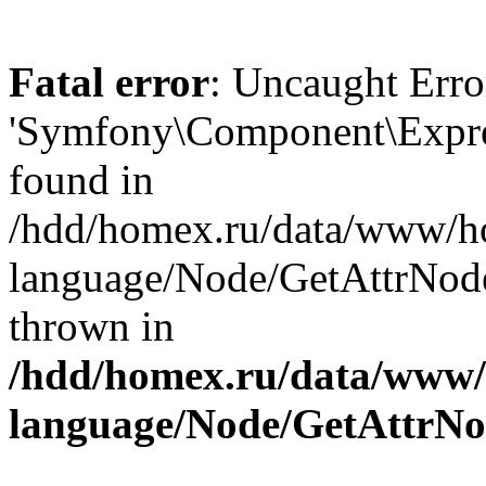
Fatal error
: Uncaught Erro
'Symfony\Component\Expre
found in
/hdd/homex.ru/data/www/h
language/Node/GetAttrNode
thrown in
/hdd/homex.ru/data/www/
language/Node/GetAttrN